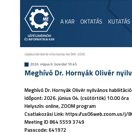
A KAR
OKTATÁS
KUTATÁS
Gépészmérnöki és Informatikai Kar (ME-GEIK)
::
2026. május 6. (szerda) 10:45
Meghívó Dr. Hornyák Olivér nyilv
Meghívó Dr. Hornyák Olivér nyilvános habilitáci
Időpont: 2026. június 04. (csütörtök) 10.00 óra
Helyszín: online, ZOOM program
Csatlakozási Link: https://us06web.zoom.u
Meeting ID 864 5559 3749
Passcode: 641972