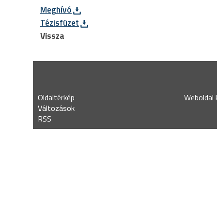
Meghívó
Tézisfüzet
Vissza
Oldaltérkép
Weboldal k
Változások
RSS