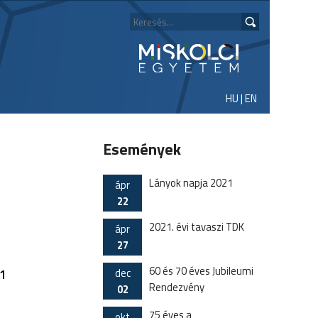
HU
|
EN
Események
Lányok napja 2021
ápr
22
2021. évi tavaszi TDK
ápr
27
60 és 70 éves Jubileumi
dec
.1
Rendezvény
02
75 éves a
okt