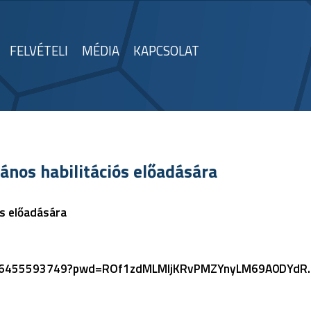
FELVÉTELI
MÉDIA
KAPCSOLAT
ános habilitációs előadására
ós előadására
s/j/86455593749?pwd=ROf1zdMLMljKRvPMZYnyLM69A0DYdR