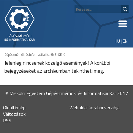
HU
|
EN
Gépészmérnöki és Informatikai Kar (ME-GEIK)
::
Jelenleg nincsenek közelgő események! A korábbi
bejegyzéseket az
archívumban
tekintheti meg.
© Miskolci Egyetem Gépészmérnöki és Informatikai Kar 2017
Oldaltérkép
Weboldal korábbi verziója
Változások
RSS