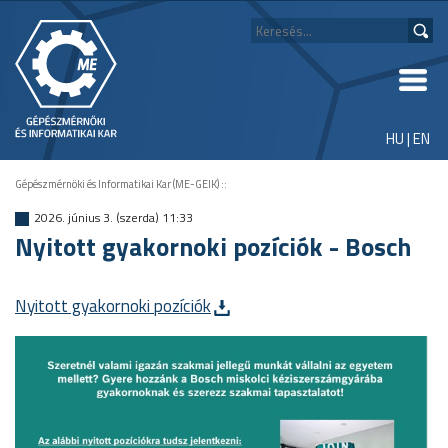
HU
|
EN
Gépészmérnöki és Informatikai Kar (ME-GEIK)
::
2026. június 3. (szerda) 11:33
Nyitott gyakornoki pozíciók - Bosch
Nyitott gyakornoki pozíciók