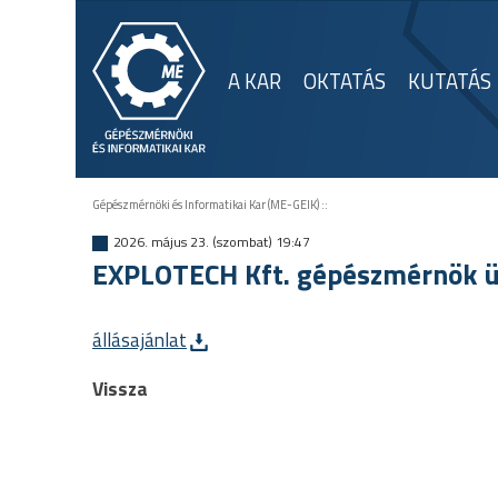
A KAR
OKTATÁS
KUTATÁS
Gépészmérnöki és Informatikai Kar (ME-GEIK)
::
2026. május 23. (szombat) 19:47
EXPLOTECH Kft. gépészmérnök ü
állásajánlat
Vissza