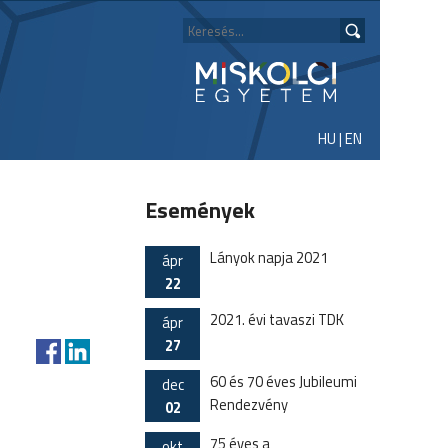
HU
|
EN
Események
Lányok napja 2021
ápr
22
2021. évi tavaszi TDK
ápr
27
60 és 70 éves Jubileumi
dec
Rendezvény
02
75 éves a
okt