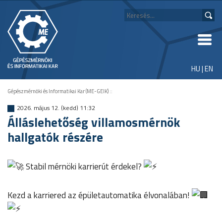
HU
|
EN
Gépészmérnöki és Informatikai Kar (ME-GEIK)
::
2026. május 12. (kedd) 11:32
Álláslehetőség villamosmérnök
hallgatók részére
Stabil mérnöki karrierút érdekel?
Kezd a karriered az épületautomatika élvonalában!