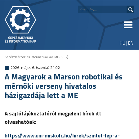
HU
|
EN
Gépészmérnöki és Informatikai Kar (ME-GEIK)
::
2026. május 6. (szerda) 21:02
A Magyarok a Marson robotikai és
mérnöki verseny hivatalos
házigazdája lett a ME
A sajtótájékoztatóról megjelent hírek itt
olvashatóak:
https://www.uni-miskolc.hu/hirek/szintet-lep-a-