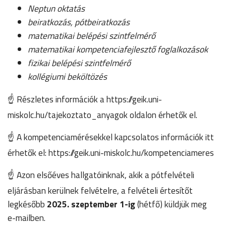
Neptun oktatás
beiratkozás, pótbeiratkozás
matematikai belépési szintfelmérő
matematikai kompetenciafejlesztő foglalkozások
fizikai belépési szintfelmérő
kollégiumi beköltözés
☝️
Részletes információk a
https://geik.uni-
miskolc.hu/tajekoztato_anyagok
oldalon érhetők el.
☝️
A kompetenciamérésekkel kapcsolatos információk itt
érhetők el:
https://geik.uni-miskolc.hu/kompetenciameres
☝️
Azon elsőéves hallgatóinknak, akik a pótfelvételi
eljárásban kerülnek felvételre, a felvételi értesítőt
legkésőbb
2025. szeptember 1-ig
(hétfő) küldjük meg
e-mailben.