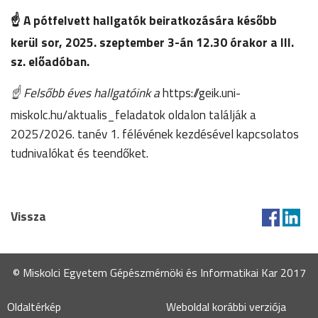
☝️
A pótfelvett hallgatók beiratkozására később
kerül sor, 2025. szeptember 3-án 12.30 órakor a III.
sz. előadóban.
☝️
Felsőbb éves hallgatóink a
https://geik.uni-
miskolc.hu/aktualis_feladatok
oldalon találják a
2025/2026. tanév 1. félévének kezdésével kapcsolatos
tudnivalókat és teendőket.
Vissza
© Miskolci Egyetem Gépészmérnöki és Informatikai Kar 2017
Oldaltérkép
Weboldal korábbi verziója