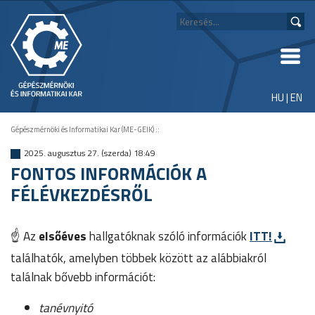
HU
|
EN
Gépészmérnöki és Informatikai Kar (ME-GEIK)
::
2025. augusztus 27. (szerda) 18:49
FONTOS INFORMÁCIÓK A
FÉLÉVKEZDÉSRŐL
☝️
Az
elsőéves
hallgatóknak szóló információk
ITT!
találhatók, amelyben többek között az alábbiakról
találnak bővebb információt:
tanévnyitó