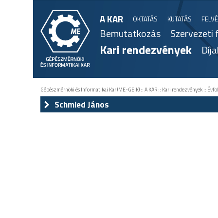
A KAR
OKTATÁS
KUTATÁS
FELVÉ
Bemutatkozás
Szervezeti 
Kari rendezvények
Díja
Gépészmérnöki és Informatikai Kar (ME-GEIK)
::
A KAR
::
Kari rendezvények
::
Évfo
Schmied János