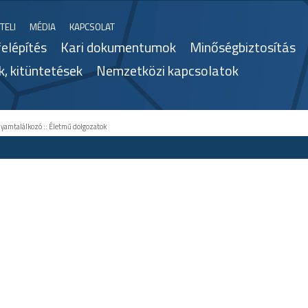
TELI
MÉDIA
KAPCSOLAT
felépítés
Kari dokumentumok
Minőségbiztosítás
k, kitüntetések
Nemzetközi kapcsolatok
lyamtalálkozó
::
Életmű dolgozatok