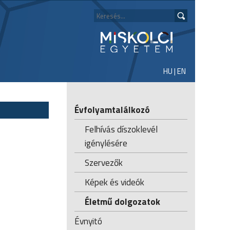
HU
|
EN
Évfolyamtalálkozó
Felhívás díszoklevél
igénylésére
Szervezők
Képek és videók
Életmű dolgozatok
Évnyitó