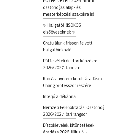
PÓTFELVÉTELI 2026. állami
ösztöndíjas alap- és
mesterképzési szakokra is!
✨ Hallgatói KISOKOS
elsőéveseknek ✨
Gratulálunk frissen felvett
hallgatóinknak!
Pótfelvételi doktori képzésre -
2026/2027. tanévre
Kari Aranyérem került átadásra
Chang professzor részére
Interjú a dékánnal
Nemzeti Felsőoktatási Ösztöndíj
2026/2027 Kari rangsor
Díszoklevelek, kitüntetések
átadása 2026. július 4. -