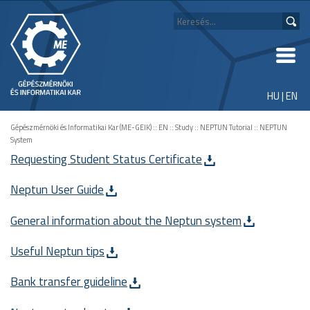
HU
|
EN
Gépészmérnöki és Informatikai Kar (ME-GEIK)
::
EN
::
Study
::
NEPTUN Tutorial
::
NEPTUN
System
Requesting Student Status Certificate
Neptun User Guide
General information about the Neptun system
Useful Neptun tips
Bank transfer guideline