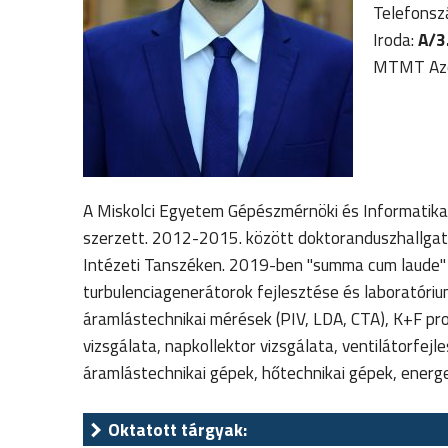
Telefons
Iroda:
A/3.
MTMT Azo
A Miskolci Egyetem Gépészmérnöki és Informatika
szerzett. 2012-2015. között doktoranduszhallgat
Intézeti Tanszéken. 2019-ben "summa cum laude" mi
turbulenciagenerátorok fejlesztése és laboratóriu
áramlástechnikai mérések (PIV, LDA, CTA), K+F pr
vizsgálata, napkollektor vizsgálata, ventilátorfej
áramlástechnikai gépek, hőtechnikai gépek, energe
Oktatott tárgyak: