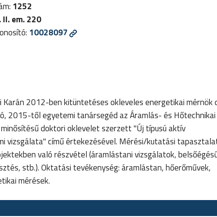
zám:
1252
 II. em. 220
nosító:
10028097
i Karán 2012-ben kitüntetéses okleveles energetikai mérnök 
ó, 2015-től egyetemi tanársegéd az Áramlás- és Hőtechnikai
nősítésű doktori oklevelet szerzett "Új típusú aktív
mi vizsgálata" című értekezésével. Mérési/kutatási tapasztala
ojektekben való részvétel (áramlástani vizsgálatok, belsőégé
lesztés, stb.). Oktatási tevékenység: áramlástan, hőerőművek,
tikai mérések.