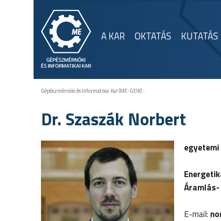
A KAR
OKTATÁS
KUTATÁS
Gépészmérnöki és Informatikai Kar (ME-GEIK)
::
Dr. Szaszák Norbert
egyetemi
Energetik
Áramlás- 
E-mail:
no