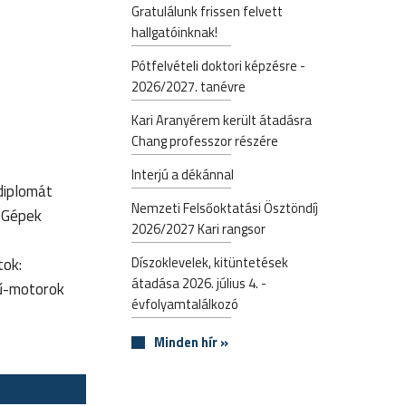
Gratulálunk frissen felvett
hallgatóinknak!
Pótfelvételi doktori képzésre -
2026/2027. tanévre
Kari Aranyérem került átadásra
Chang professzor részére
Interjú a dékánnal
diplomát
Nemzeti Felsőoktatási Ösztöndíj
 Gépek
2026/2027 Kari rangsor
Díszoklevelek, kitüntetések
tok:
átadása 2026. július 4. -
sű-motorok
évfolyamtalálkozó
Minden hír »