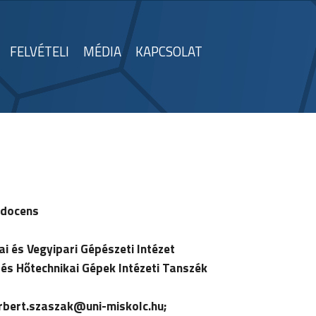
FELVÉTELI
MÉDIA
KAPCSOLAT
 docens
ai és Vegyipari Gépészeti Intézet
és Hőtechnikai Gépek Intézeti Tanszék
rbert.szaszak
@uni-miskolc.hu;