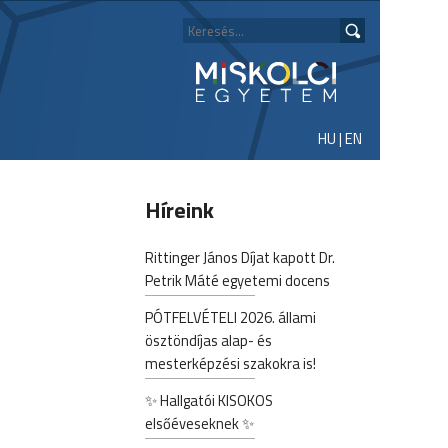
HU
|
EN
Híreink
Rittinger János Díjat kapott Dr.
Petrik Máté egyetemi docens
PÓTFELVÉTELI 2026. állami
ösztöndíjas alap- és
mesterképzési szakokra is!
✨ Hallgatói KISOKOS
elsőéveseknek ✨