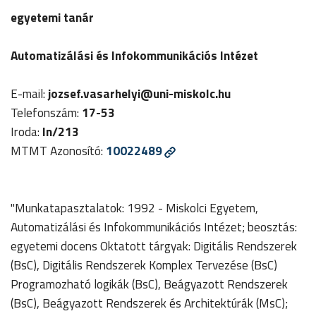
egyetemi tanár
Automatizálási és Infokommunikációs Intézet
E-mail:
jozsef.vasarhelyi
@uni-miskolc.hu
Telefonszám:
17-53
Iroda:
In/213
MTMT Azonosító:
10022489
"Munkatapasztalatok: 1992 - Miskolci Egyetem,
Automatizálási és Infokommunikációs Intézet; beosztás:
egyetemi docens Oktatott tárgyak: Digitális Rendszerek
(BsC), Digitális Rendszerek Komplex Tervezése (BsC)
Programozható logikák (BsC), Beágyazott Rendszerek
(BsC), Beágyazott Rendszerek és Architektúrák (MsC);