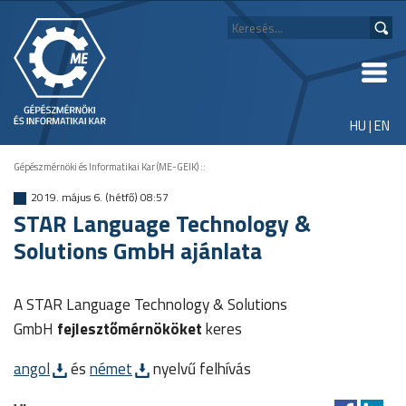
HU
|
EN
Gépészmérnöki és Informatikai Kar (ME-GEIK)
::
2019. május 6. (hétfő) 08:57
STAR Language Technology &
Solutions GmbH ajánlata
A STAR Language Technology & Solutions
GmbH
fejlesztőmérnököket
keres
angol
és
német
nyelvű felhívás