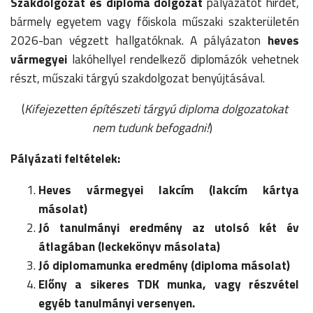
Szakdolgozat és diploma dolgozat
pályázatot hirdet,
bármely egyetem vagy főiskola műszaki szakterületén
2026-ban végzett hallgatóknak. A pályázaton
heves
vármegyei
lakóhellyel rendelkező diplomázók vehetnek
részt, műszaki tárgyú szakdolgozat benyújtásával.
(
Kifejezetten építészeti tárgyú diploma dolgozatokat
nem tudunk befogadni!
)
Pályázati feltételek:
Heves vármegyei lakcím (lakcím kártya
másolat)
Jó tanulmányi eredmény az utolsó két év
átlagában (leckekönyv másolata)
Jó diplomamunka eredmény (diploma másolat)
Előny a sikeres TDK munka, vagy részvétel
egyéb tanulmányi versenyen.