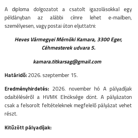
A diploma dolgozatot a csatolt igazolásokkal egy
példányban az alábbi címre lehet e-mailben,
személyesen, vagy postai úton eljuttatni:
Heves Vármegyei Mérnöki Kamara, 3300 Eger,
Céhmesterek udvara 5.
kamara.titkarsag@gmail.com
Határidő:
2026. szeptember 15.
Eredményhirdetés:
2026. november hó A pályadíjak
odaítéléséről a HVMK Elnöksége dönt. A pályázaton
csak a felsorolt feltételeknek megfelelő pályázat vehet
részt.
Kitűzött pályadíjak: