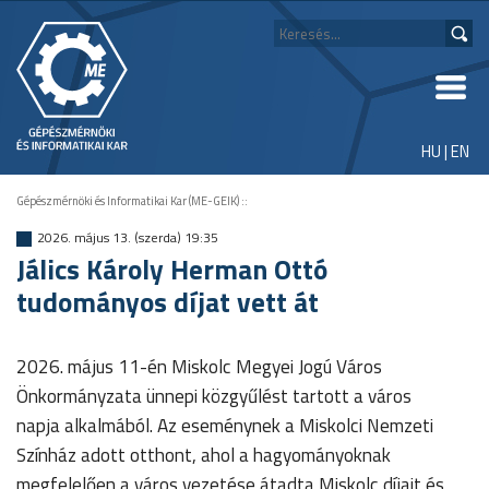
HU
|
EN
Gépészmérnöki és Informatikai Kar (ME-GEIK)
::
2026. május 13. (szerda) 19:35
Jálics Károly Herman Ottó
tudományos díjat vett át
2026. május 11-én Miskolc Megyei Jogú Város
Önkormányzata ünnepi közgyűlést tartott a város
napja alkalmából. Az eseménynek a Miskolci Nemzeti
Színház adott otthont, ahol a hagyományoknak
megfelelően a város vezetése átadta Miskolc díjait és