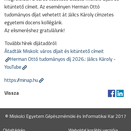
kitüntető címeit. Az eseményen Herman Ottó
tudományos díjat vehetett át
Jálics Károly
címzetes
egyetemi docens kollégánk.
Az elismeréshez gratulálunk!
További hírek díjátadóról:
Átadták Miskolc város díjait és kitüntető címeit
Herman Ottó tudományos díj 2026.: Jálics Károly -
YouTube
https://minap.hu
Vissza
© Miskolci Egyetem Gépészmérnöki és Informatikai Kar 2017
Oldaltérkép
Weboldal korábbi verziója