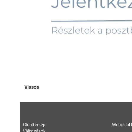
Vissza
Oldaltérkép
Weboldal k
Változások