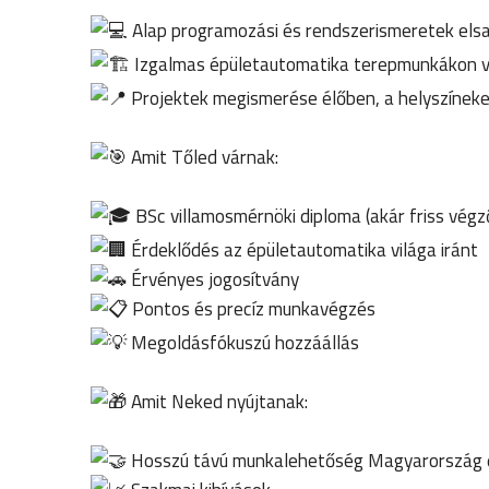
Alap programozási és rendszerismeretek elsa
Izgalmas épületautomatika terepmunkákon v
Projektek megismerése élőben, a helyszínek
Amit Tőled várnak:
BSc villamosmérnöki diploma (akár friss végz
Érdeklődés az épületautomatika világa iránt
Érvényes jogosítvány
Pontos és precíz munkavégzés
Megoldásfókuszú hozzáállás
Amit Neked nyújtanak:
Hosszú távú munkalehetőség Magyarország e