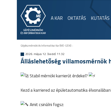
A KAR
OKTATÁS
KUTATÁS
Gépészmérnöki és Informatikai Kar (ME-GEIK)
::
2026. május 12. (kedd) 11:32
Álláslehetőség villamosmérnök h
Stabil mérnöki karrierút érdekel?
Kezd a karriered az épületautomatika élvonalában
Amit csinálni fogsz: