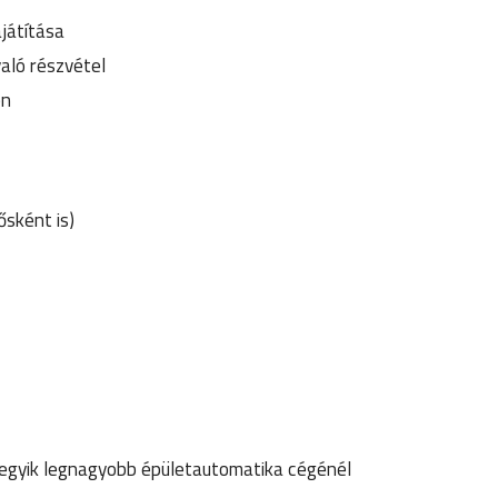
játítása
aló részvétel
en
ősként is)
gyik legnagyobb épületautomatika cégénél