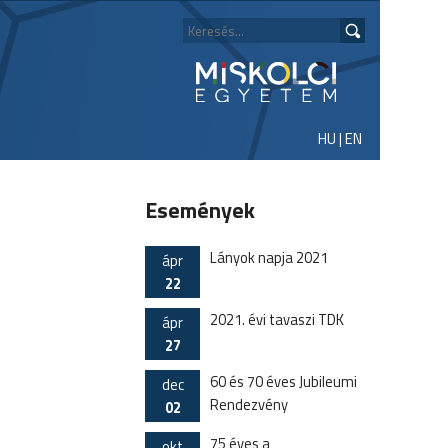
HU
|
EN
Események
Lányok napja 2021
ápr
22
2021. évi tavaszi TDK
ápr
27
60 és 70 éves Jubileumi
dec
Rendezvény
02
75 éves a
okt