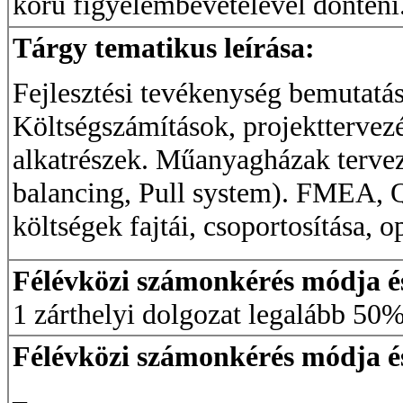
körű figyelembevételével dönteni
Tárgy tematikus leírása:
Fejlesztési tevékenység bemutatá
Költségszámítások, projekttervezé
alkatrészek. Műanyagházak tervez
balancing, Pull system). FMEA, 
költségek fajtái, csoportosítása, o
Félévközi számonkérés módja és 
1 zárthelyi dolgozat legalább 50%-
Félévközi számonkérés módja és 
_