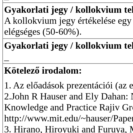
Gyakorlati jegy / kollokvium te
A kollokvium jegy értékelése egy 
elégséges (50-60%).
Gyakorlati jegy / kollokvium tel
_
Kötelező irodalom:
1. Az előadások prezentációi (az 
2.John R Hauser and Ely Dahan:
Knowledge and Practice Rajiv Gr
http://www.mit.edu/~hauser/
3. Hirano, Hiroyuki and Furuya, M