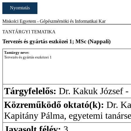
Nyomtatás
Miskolci Egyetem - Gépészmérnöki és Informatikai Kar
TANTÁRGYI TEMATIKA
Tervezés és gyártás eszközei 1; MSc (Nappali)
Tantárgy neve:
Tervezés és gyártás eszközei 1
Tárgyfelelős:
Dr. Kakuk József -
Közreműködő oktató(k):
Dr. Ka
Kapitány Pálma, egyetemi tanárs
Javasolt félév:
3