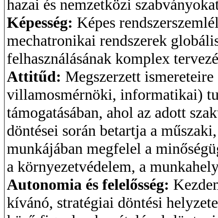
hazai és nemzetközi szabványokat,
Képesség:
Képes rendszerszemlél
mechatronikai rendszerek globáli
felhasználásának komplex tervezé
Attitűd:
Megszerzett ismereteire 
villamosmérnöki, informatikai) 
támogatásában, ahol az adott sza
döntései során betartja a műszaki
munkájában megfelel a minőségüg
a környezetvédelem, a munkahelyi 
Autonomia és felelősség:
Kezdem
kívánó, stratégiai döntési helyzet