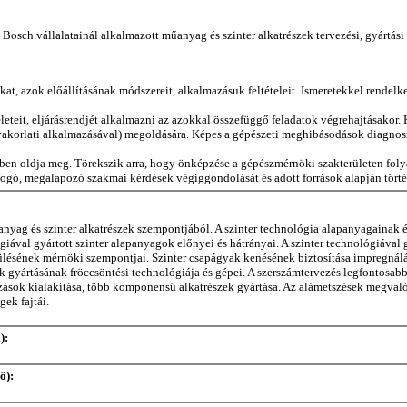
Bosch vállalatainál alkalmazott műanyag és szinter alkatrészek tervezési, gyártás
kat, azok előállításának módszereit, alkalmazásuk feltételeit. Ismeretekkel rende
életeit, eljárásrendjét alkalmazni az azokkal összefüggő feladatok végrehajtásako
gyakorlati alkalmazásával) megoldására. Képes a gépészeti meghibásodások diagnoszt
en oldja meg. Törekszik arra, hogy önképzése a gépészmérnöki szakterületen fol
tfogó, megalapozó szakmai kérdések végiggondolását és adott források alapján tört
nyag és szinter alkatrészek szempontjából. A szinter technológia alapanyagainak 
ával gyártott szinter alapanyagok előnyei és hátrányai. A szinter technológiával 
rülésének mérnöki szempontjai. Szinter csapágyak kenésének biztosítása impregnálá
yártásának fröccsöntési technológiája és gépei. A szerszámtervezés legfontosabb s
dázások kialakítása, több komponensű alkatrészek gyártása. Az alámetszések megvalós
gek fajtái.
):
ő):