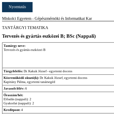
Nyomtatás
Miskolci Egyetem - Gépészmérnöki és Informatikai Kar
TANTÁRGYI TEMATIKA
Tervezés és gyártás eszközei B; BSc (Nappali)
Tantárgy neve:
Tervezés és gyártás eszközei B
Tárgyfelelős:
Dr. Kakuk József - egyetemi docens
Közreműködő oktató(k):
Dr. Kakuk József, egyetemi docens
Kapitány Pálma, egyetemi tanársegéd
Javasolt félév:
6
Óraszám/hét:
Előadás (nappali): 2
Gyakorlat (nappali): 2
Kreditpont:
4