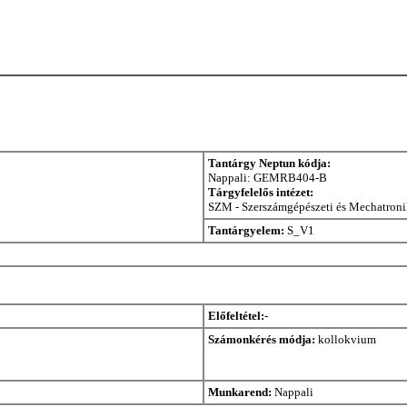
Tantárgy Neptun kódja:
Nappali: GEMRB404-B
Tárgyfelelős intézet:
SZM - Szerszámgépészeti és Mechatronik
Tantárgyelem:
S_V1
Előfeltétel:
-
Számonkérés módja:
kollokvium
Munkarend:
Nappali