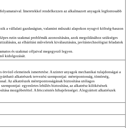
i folyamataival. Imeretekkel rendelkezzen az alkalmazott anyagok legfontosabb
lkezik a vállalati gazdaságtan, valamint műszaki alapokon nyugvó költség-haszon
r. Képes rutin szakmai problémák azonosítására, azok megoldásához szükséges
izálására, az elhárítási műveletek kiválasztására, javítástechnológiai feladatok
yamatos és szakmai céljaival megegyező legyen.
énő kidolgozását.
és ötvöző elemeinek ismertetése. A szinter anyagok mechanikai tulajdonságai a
gyártható alkatrészek tervezési szempontjai: méretpontosság, tömörség,
ssal. Az alkatrészek méretpontosságának biztosítása utólagos
zempontjai: egyenletes lehűlés biztosítása, az alkatrész kilökésének
ítása mozgóbetéttel. A fröccsöntés hibajelenségei. A legyártott alkatrészek