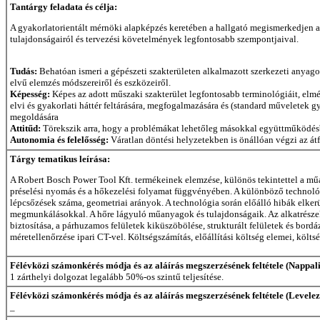
Tantárgy feladata és célja:
A gyakorlatorientált mérnöki alapképzés keretében a hallgató megismerkedjen a 
tulajdonságairól és tervezési követelmények legfontosabb szempontjaival.
Tudás:
Behatóan ismeri a gépészeti szakterületen alkalmazott szerkezeti anyago
elvű elemzés módszereiről és eszközeiről.
Képesség:
Képes az adott műszaki szakterület legfontosabb terminológiáit, elm
elvi és gyakorlati háttér feltárására, megfogalmazására és (standard műveletek 
megoldására
Attitűd:
Törekszik arra, hogy a problémákat lehetőleg másokkal együttműködésb
Autonomia és felelősség:
Váratlan döntési helyzetekben is önállóan végzi az á
Tárgy tematikus leírása:
A Robert Bosch Power Tool Kft. termékeinek elemzése, különös tekintettel a műa
préselési nyomás és a hőkezelési folyamat függvényében. A különböző technológi
lépcsőzések száma, geometriai arányok. A technológia során előálló hibák elke
megmunkálásokkal. A hőre lágyuló műanyagok és tulajdonságaik. Az alkatrészek g
biztosítása, a párhuzamos felületek kiküszöbölése, strukturált felületek és bor
méretellenőrzése ipari CT-vel. Költségszámítás, előállítási költség elemei, költsé
Félévközi számonkérés módja és az aláírás megszerzésének feltétele (Nappali
1 zárthelyi dolgozat legalább 50%-os szintű teljesítése.
Félévközi számonkérés módja és az aláírás megszerzésének feltétele (Levelez
_