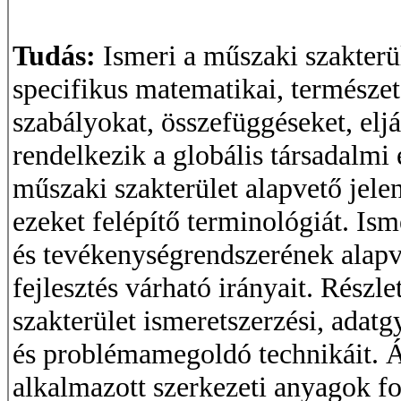
Tudás:
Ismeri a műszaki szakterü
specifikus matematikai, természe
szabályokat, összefüggéseket, elj
rendelkezik a globális társadalmi
műszaki szakterület alapvető jelen
ezeket felépítő terminológiát. Ism
és tevékenységrendszerének alapvet
fejlesztés várható irányait. Részl
szakterület ismeretszerzési, adatgy
és problémamegoldó technikáit. Át
alkalmazott szerkezeti anyagok fo