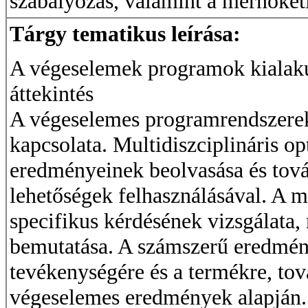
szabályozás, valamint a mérnöketi
Tárgy tematikus leírása:
A végeselemek programok kialakulá
áttekintés
A végeselemes programrendszere
kapcsolata. Multidiszciplináris 
eredményeinek beolvasása és tová
lehetőségek felhasználásával. A 
specifikus kérdésének vizsgálata,
bemutatása. A számszerű eredmény
tevékenységére és a termékre, tov
végeselemes eredmények alapján.