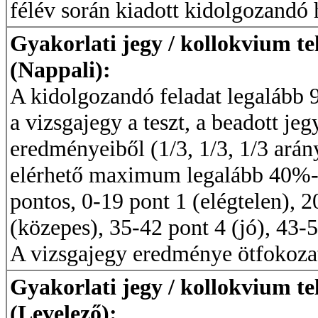
félév során kiadott kidolgozandó 
Gyakorlati jegy / kollokvium te
(Nappali):
A kidolgozandó feladat legalább 90
a vizsgajegy a teszt, a beadott je
eredményeiből (1/3, 1/3, 1/3 arán
elérhető maximum legalább 40%-án
pontos, 0-19 pont 1 (elégtelen), 2
(közepes), 35-42 pont 4 (jó), 43-5
A vizsgajegy eredménye ötfokozat
Gyakorlati jegy / kollokvium te
(Levelező):