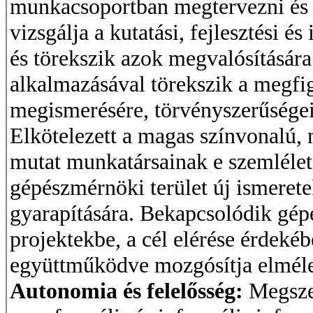
munkacsoportban megtervezni és v
vizsgálja a kutatási, fejlesztési é
és törekszik azok megvalósításár
alkalmazásával törekszik a megfi
megismerésére, törvényszerűségei
Elkötelezett a magas színvonalú,
mutat munkatársainak e szemlélet
gépészmérnöki terület új ismere
gyarapítására. Bekapcsolódik gépés
projektekbe, a cél elérése érdekébe
együttműködve mozgósítja elméleti
Autonomia és felelősség:
Megszer