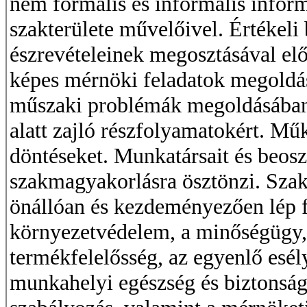
nem formális és informális infor
szakterülete művelőivel. Értékeli 
észrevételeinek megosztásával elő
képes mérnöki feladatok megoldá
műszaki problémák megoldásában. V
alatt zajló részfolyamatokért. Mű
döntéseket. Munkatársait és beoszto
szakmagyakorlásra ösztönzi. Sza
önállóan és kezdeményezően lép f
környezetvédelem, a minőségügy,
termékfelelősség, az egyenlő esél
munkahelyi egészség és biztonság,