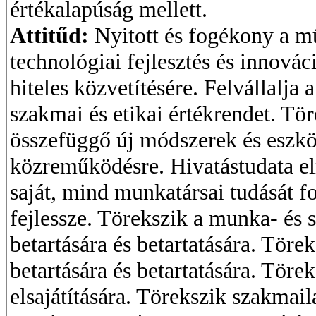
értékalapúság mellett.
Attitűd:
Nyitott és fogékony a mű
technológiai fejlesztés és innová
hiteles közvetítésére. Felvállalja
szakmai és etikai értékrendet. Tör
összefüggő új módszerek és eszkö
közreműködésre. Hivatástudata el
saját, mind munkatársai tudását f
fejlessze. Törekszik a munka- és s
betartására és betartatására. Tör
betartására és betartatására. Töre
elsajátítására. Törekszik szakmai