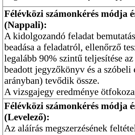
Félévközi számonkérés módja és 
(Nappali):
A kidolgozandó feladat bemutatás
beadása a feladatról, ellenőrző te
legalább 90% szintű teljesítése az a
beadott jegyzőkönyv és a szóbeli 
arányban) tevődik össze.
A vizsgajegy eredménye ötfokozat
Félévközi számonkérés módja és 
(Levelező):
Az aláírás megszerzésének feltéte