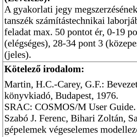
A gyakorlati jegy megszerzésének 
tanszék számítástechnikai laborjá
feladat max. 50 pontot ér, 0-19 po
(elégséges), 28-34 pont 3 (közepe
(jeles).
Kötelező irodalom:
Martin, H.C.-Carey, G.F.: Beveze
könyvkiadó, Budapest, 1976.
SRAC: COSMOS/M User Guide. S
Szabó J. Ferenc, Bihari Zoltán, S
gépelemek végeselemes modellezé