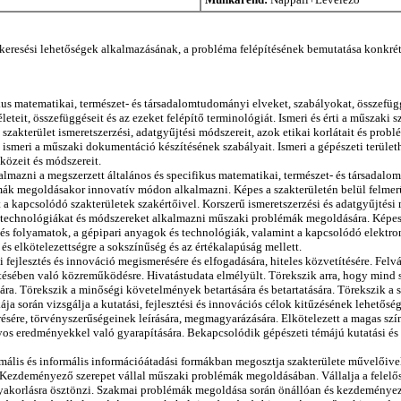
sési lehetőségek alkalmazásának, a probléma felépítésének bemutatása konkrét p
kus matematikai, természet- és társadalomtudományi elveket, szabályokat, összefügg
teit, összefüggéseit és az ezeket felépítő terminológiát. Ismeri és érti a műszaki s
i szakterület ismeretszerzési, adatgyűjtési módszereit, azok etikai korlátait és pr
n ismeri a műszaki dokumentáció készítésének szabályait. Ismeri a gépészeti terüle
közeit és módszereit.
azni a megszerzett általános és specifikus matematikai, természet- és társadalomt
mák megoldásakor innovatív módon alkalmazni. Képes a szakterületén belül felmerü
 kapcsolódó szakterületek szakértőivel. Korszerű ismeretszerzési és adatgyűjtési
echnológiákat és módszereket alkalmazni műszaki problémák megoldására. Képes er
 és folyamatok, a gépipari anyagok és technológiák, valamint a kapcsolódó elektron
és elkötelezettségre a sokszínűség és az értékalapúság mellett.
 fejlesztés és innováció megismerésére és elfogadására, hiteles közvetítésére. Felv
tésében való közreműködésre. Hivatástudata elmélyült. Törekszik arra, hogy mind s
ására. Törekszik a minőségi követelmények betartására és betartatására. Törekszik a
 során vizsgálja a kutatási, fejlesztési és innovációs célok kitűzésének lehetősé
sére, törvényszerűségeinek leírására, megmagyarázására. Elkötelezett a magas sz
s eredményekkel való gyarapítására. Bekapcsolódik gépészeti témájú kutatási és fejl
ormális és informális információátadási formákban megosztja szakterülete művelőivel
Kezdeményező szerepet vállal műszaki problémák megoldásában. Vállalja a felelőssé
agyakorlásra ösztönzi. Szakmai problémák megoldása során önállóan és kezdeményez