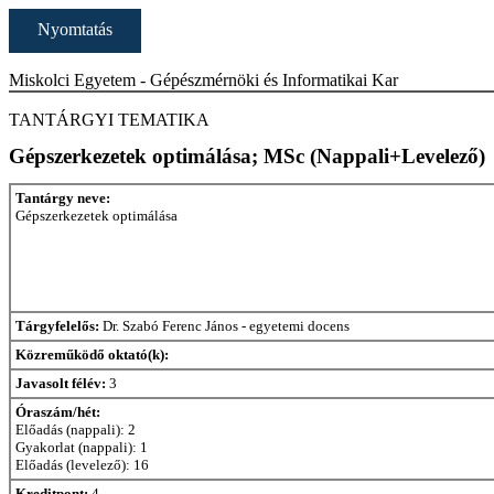
Nyomtatás
Miskolci Egyetem - Gépészmérnöki és Informatikai Kar
TANTÁRGYI TEMATIKA
Gépszerkezetek optimálása; MSc (Nappali+Levelező)
Tantárgy neve:
Gépszerkezetek optimálása
Tárgyfelelős:
Dr. Szabó Ferenc János - egyetemi docens
Közreműködő oktató(k):
Javasolt félév:
3
Óraszám/hét:
Előadás (nappali): 2
Gyakorlat (nappali): 1
Előadás (levelező): 16
Kreditpont:
4