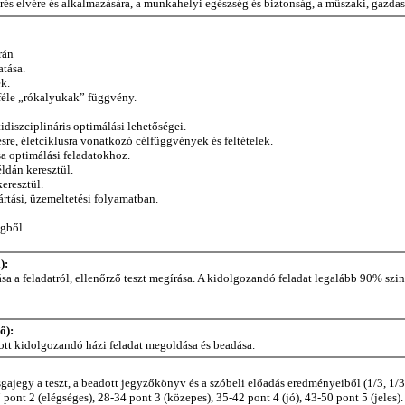
s elvére és alkalmazására, a munkahelyi egészség és biztonság, a műszaki, gazdasá
rán
tása.
k.
féle „rókalyukak” függvény.
diszciplináris optimálási lehetőségei.
sre, életciklusra vonatkozó célfüggvények és feltételek.
 optimálási feladatokhoz.
éldán keresztül.
eresztül.
rtási, üzemeltetési folyamatban.
égből
):
a feladatról, ellenőrző teszt megírása. A kidolgozandó feladat legalább 90% szintű t
ő):
dott kidolgozandó házi feladat megoldása és beadása.
vizsgajegy a teszt, a beadott jegyzőkönyv és a szóbeli előadás eredményeiből (1/3, 
 pont 2 (elégséges), 28-34 pont 3 (közepes), 35-42 pont 4 (jó), 43-50 pont 5 (jeles).