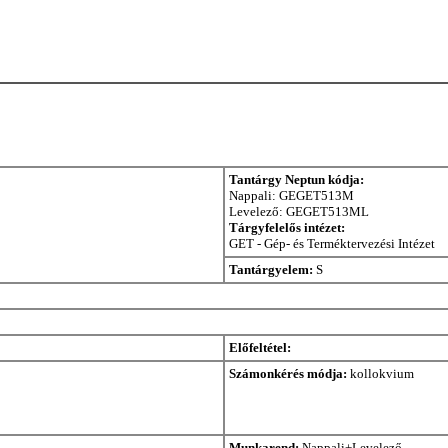
Tantárgy Neptun kódja:
Nappali: GEGET513M
Levelező: GEGET513ML
Tárgyfelelős intézet:
GET - Gép- és Terméktervezési Intézet
Tantárgyelem:
S
Előfeltétel:
Számonkérés módja:
kollokvium
Munkarend:
Nappali+Levelező