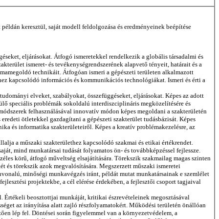
éldán keresztül, saját modell feldolgozása és eredményeinek beépítése
éseket, eljárásokat. Átfogó ismeretekkel rendelkezik a globális társadalmi és
zakterület ismeret- és tevékenységrendszerének alapvető tényeit, határait és a
oblémamegoldó technikáit. Átfogóan ismeri a gépészeti területen alkalmazott
thez kapcsolódó információs és kommunikációs technológiákat. Ismeri és érti a
udományi elveket, szabályokat, összefüggéseket, eljárásokat. Képes az adott
lő speciális problémák sokoldalú interdiszciplináris megközelítésére és
 módszerek felhasználásával innovatív módon képes megoldani a szakterületén
edeti ötletekkel gazdagítani a gépészeti szakterület tudásbázisát. Képes
ika és informatika szakterületeiről. Képes a kreatív problémakezelésre, az
állalja a műszaki szakterülethez kapcsolódó szakmai és etikai értékrendet.
aját, mind munkatársai tudását folyamatos ön- és továbbképzéssel fejlessze.
 széles körű, átfogó műveltség elsajátítására. Törekszik szakmailag magas szinten
gét és törekszik azok megvalósítására. Megszerzett műszaki ismeretei
ínvonalú, minőségi munkavégzés iránt, példát mutat munkatársainak e szemlélet
esztési projektekbe, a cél elérése érdekében, a fejlesztői csoport tagjaival
. Értékeli beosztottjai munkáját, kritikai észrevételeinek megosztásával
get az irányítása alatt zajló részfolyamatokért. Működési területén önállóan
ően lép fel. Döntései során figyelemmel van a környezetvédelem, a