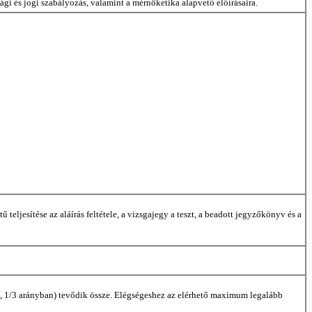
gi és jogi szabályozás, valamint a mérnöketika alapvető előírásaira.
eljesítése az aláírás feltétele, a vizsgajegy a teszt, a beadott jegyzőkönyv és a
1/3, 1/3 arányban) tevődik össze. Elégségeshez az elérhető maximum legalább