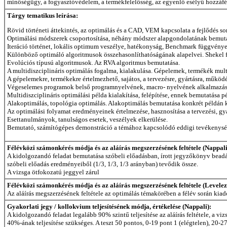
minőségügy, a fogyasztóvédelem, a termékfelelősség, az egyenlő esélyű hozzáféré
Tárgy tematikus leírása:
Rövid történeti áttekintés, az optimálás és a CAD, VEM kapcsolata a fejlődés so
Optimálási módszerek csoportosítása, néhány módszer alapgondolatának bemuta
Iteráció történet, lokális optimum veszélye, hatékonyság, Benchmark függvénye
Különböző optimáló algoritmusok összehasonlíthatóságának alapelvei. Shekel 
Evolúciós típusú algoritmusok. Az RVA algoritmus bemutatása.
A multidiszciplináris optimálás fogalma, kialakulása. Gépelemek, termékék multi
A gépelemekre, termékekre értelmezhető, sajátos, a tervezésre, gyártásra, működé
Végeselemes programok belső programnyelvének, macro- nyelvének alkalmazása
Multidiszciplináris optimálási példa kialakítása, felépítése, ennek bemutatása p
Alakoptimálás, topológia optimálás. Alakoptimálás bemutatása konkrét példán k
Az optimálási folyamat eredményeinek értelmezése, hasznosítása a tervezési, gyá
Esettanulmányok, tanulságos esetek, veszélyek elkerülése.
Bemutató, számítógépes demonstráció a témához kapcsolódó eddigi tevékenys
Félévközi számonkérés módja és az aláírás megszerzésének feltétele (Nappali
A kidolgozandó feladat bemutatása szóbeli előadásban, írott jegyzőkönyv beadása 
szóbeli előadás eredményeiből (1/3, 1/3, 1/3 arányban) tevődik össze.
A vizsga ötfokozatú jeggyel zárul
Félévközi számonkérés módja és az aláírás megszerzésének feltétele (Levelez
Az aláírás megszerzésének feltétele az optimálás témakörében a félév során kia
Gyakorlati jegy / kollokvium teljesítésének módja, értékelése (Nappali):
A kidolgozandó feladat legalább 90% szintű teljesítése az aláírás feltétele, a 
40%-ának teljesítése szükséges. A teszt 50 pontos, 0-19 pont 1 (elégtelen), 20-27