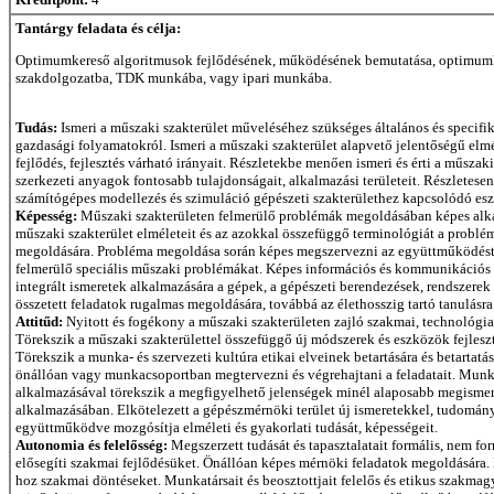
Tantárgy feladata és célja:
Optimumkereső algoritmusok fejlődésének, működésének bemutatása, optimumkere
szakdolgozatba, TDK munkába, vagy ipari munkába.
Tudás:
Ismeri a műszaki szakterület műveléséhez szükséges általános és specifi
gazdasági folyamatokról. Ismeri a műszaki szakterület alapvető jelentőségű elméle
fejlődés, fejlesztés várható irányait. Részletekbe menően ismeri és érti a műszak
szerkezeti anyagok fontosabb tulajdonságait, alkalmazási területeit. Részletese
számítógépes modellezés és szimuláció gépészeti szakterülethez kapcsolódó esz
Képesség:
Műszaki szakterületen felmerülő problémák megoldásában képes alkalm
műszaki szakterület elméleteit és az azokkal összefüggő terminológiát a problé
megoldására. Probléma megoldása során képes megszervezni az együttműködést a
felmerülő speciális műszaki problémákat. Képes információs és kommunikációs t
integrált ismeretek alkalmazására a gépek, a gépészeti berendezések, rendszerek
összetett feladatok rugalmas megoldására, továbbá az élethosszig tartó tanulásra 
Attitűd:
Nyitott és fogékony a műszaki szakterületen zajló szakmai, technológiai
Törekszik a műszaki szakterülettel összefüggő új módszerek és eszközök fejlesz
Törekszik a munka- és szervezeti kultúra etikai elveinek betartására és betartat
önállóan vagy munkacsoportban megtervezni és végrehajtani a feladatait. Munkája
alkalmazásával törekszik a megfigyelhető jelenségek minél alaposabb megismeré
alkalmazásában. Elkötelezett a gépészmérnöki terület új ismeretekkel, tudományo
együttműködve mozgósítja elméleti és gyakorlati tudását, képességeit.
Autonomia és felelősség:
Megszerzett tudását és tapasztalatait formális, nem f
elősegíti szakmai fejlődésüket. Önállóan képes mérnöki feladatok megoldására. 
hoz szakmai döntéseket. Munkatársait és beosztottjait felelős és etikus szakm